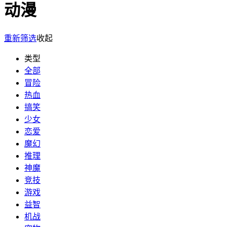
动漫
重新筛选
收起
类型
全部
冒险
热血
搞笑
少女
恋爱
魔幻
推理
神魔
竞技
游戏
益智
机战