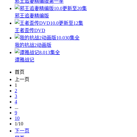
邪王追妻精编版第一季
10.0
更新至20集
邪王追妻精编版
10.0
更新至12集
王者歪传DVD
10.0
30集全
我的抗战2动画版
8.0
13集全
谭雅战记
首页
上一页
1
2
3
4
...
9
10
1/10
下一页