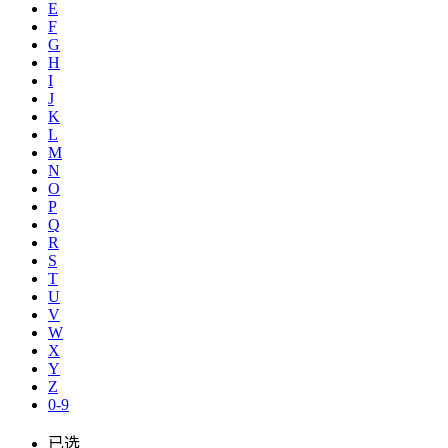
E
F
G
H
I
J
K
L
M
N
O
P
Q
R
S
T
U
V
W
X
Y
Z
0-9
已选