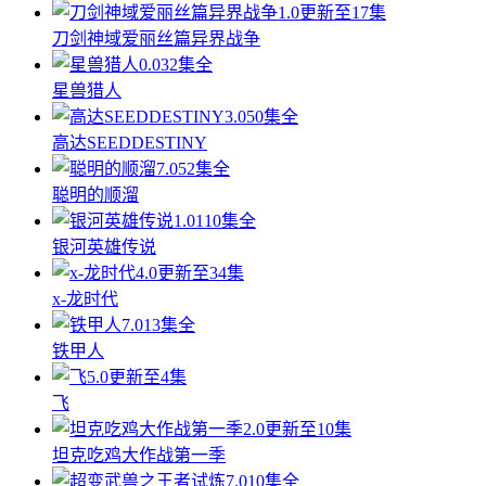
1.0
更新至17集
刀剑神域爱丽丝篇异界战争
0.0
32集全
星兽猎人
3.0
50集全
高达SEEDDESTINY
7.0
52集全
聪明的顺溜
1.0
110集全
银河英雄传说
4.0
更新至34集
x-龙时代
7.0
13集全
铁甲人
5.0
更新至4集
飞
2.0
更新至10集
坦克吃鸡大作战第一季
7.0
10集全