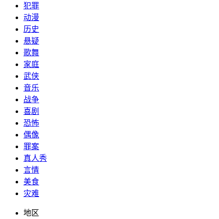
犯罪
动漫
历史
悬疑
歌舞
家庭
武侠
音乐
战争
喜剧
恐怖
偶像
罪案
真人秀
言情
美食
灾难
地区