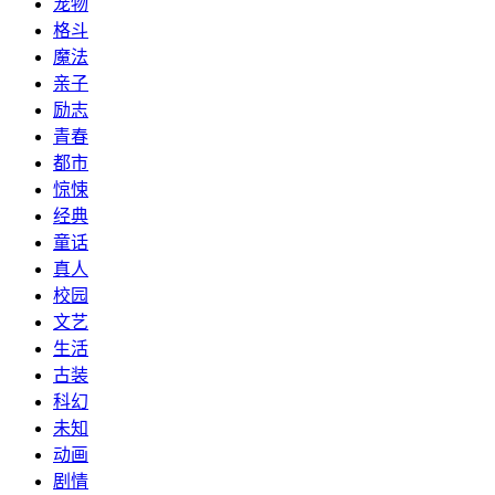
宠物
格斗
魔法
亲子
励志
青春
都市
惊悚
经典
童话
真人
校园
文艺
生活
古装
科幻
未知
动画
剧情