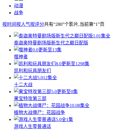
动漫
战争
按时间
按人气
按评分
共有
“280”
个影片
,当前第
“1”
页
1.0
1集全
泰迦奥特曼剧场版新生代之巅日配版
0.0
更新至13集
噬神者
8.0
更新至1298集
凯利和玩具朋友们
5.0
12集全
十二大战
5.0
更新至0集
果宝特攻第三部
10.0
8集全
植物大战僵尸：花园战争
5.0
全1集
游戏人生零普通话