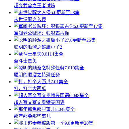
超变武兽之王者试炼
5.0
更新至28集
末世觉醒之入侵
6.0
更新至17集
军阀老公贼坏：狠狠霸占你
7.0
更新至26集
聪明的顺溜之雄鹰小子2
0.0
114集全
圣斗士星矢
7.0
10集全
聪明的顺溜之特殊任务
7.0
1集全
打，打个大西瓜
6.0
48集全
超人赛文赛文奥特曼国语
8.0
48集全
那年那兔那些事儿
9.0
更新至20集