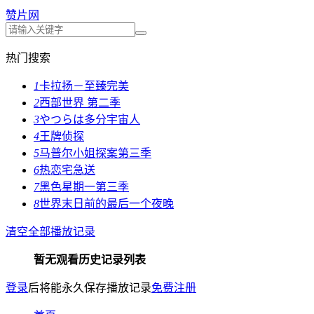
赞片网
热门搜索
1
卡拉扬－至臻完美
2
西部世界 第二季
3
やつらは多分宇宙人
4
王牌侦探
5
马普尔小姐探案第三季
6
热恋宅急送
7
黑色星期一第三季
8
世界末日前的最后一个夜晚
清空全部播放记录
暂无观看历史记录列表
登录
后将能永久保存播放记录
免费注册