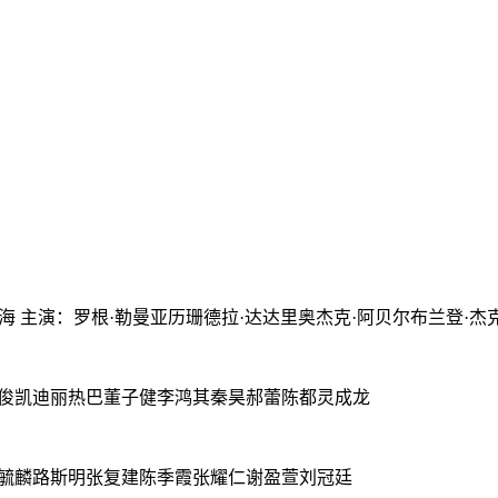
主演：罗根·勒曼亚历珊德拉·达达里奥杰克·阿贝尔布兰登·杰克逊布兰登
：王俊凯迪丽热巴董子健李鸿其秦昊郝蕾陈都灵成龙
琳颜毓麟路斯明张复建陈季霞张耀仁谢盈萱刘冠廷