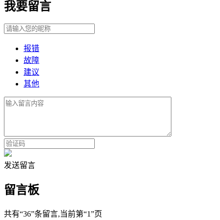
我要留言
报错
故障
建议
其他
发送留言
留言板
共有
“36”
条留言
,当前第
“1”
页