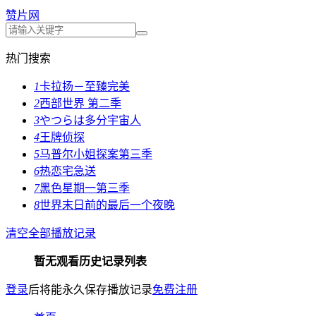
赞片网
热门搜索
1
卡拉扬－至臻完美
2
西部世界 第二季
3
やつらは多分宇宙人
4
王牌侦探
5
马普尔小姐探案第三季
6
热恋宅急送
7
黑色星期一第三季
8
世界末日前的最后一个夜晚
清空全部播放记录
暂无观看历史记录列表
登录
后将能永久保存播放记录
免费注册