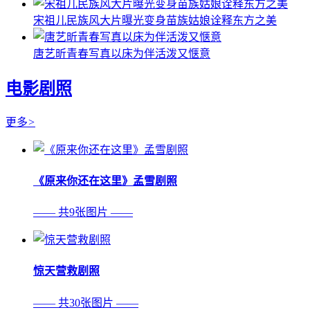
宋祖儿民族风大片曝光变身苗族姑娘诠释东方之美
唐艺昕青春写真以床为伴活泼又惬意
电影剧照
更多
>
《原来你还在这里》孟雪剧照
—— 共9张图片 ——
惊天营救剧照
—— 共30张图片 ——