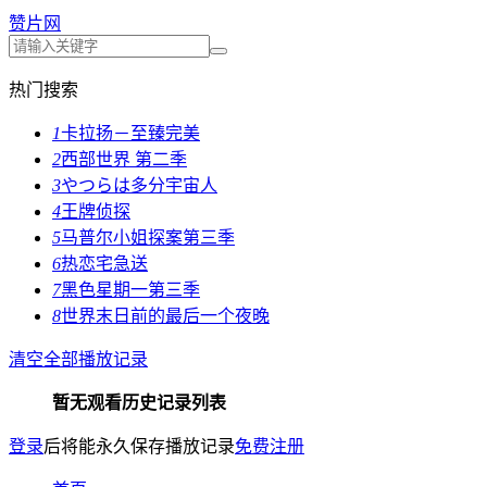
赞片网
热门搜索
1
卡拉扬－至臻完美
2
西部世界 第二季
3
やつらは多分宇宙人
4
王牌侦探
5
马普尔小姐探案第三季
6
热恋宅急送
7
黑色星期一第三季
8
世界末日前的最后一个夜晚
清空全部播放记录
暂无观看历史记录列表
登录
后将能永久保存播放记录
免费注册