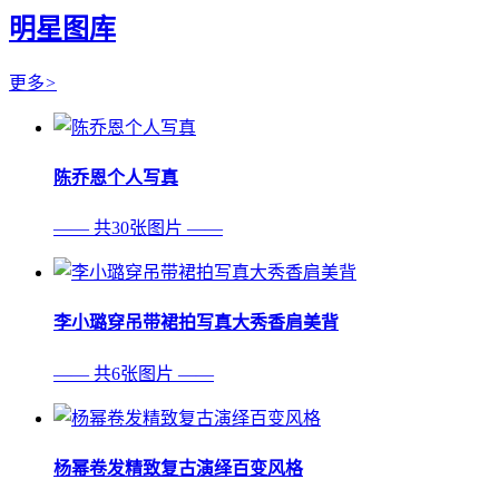
明星图库
更多
>
陈乔恩个人写真
—— 共30张图片 ——
李小璐穿吊带裙拍写真大秀香肩美背
—— 共6张图片 ——
杨幂卷发精致复古演绎百变风格