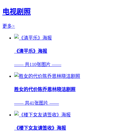
电视剧照
更多
>
《清平乐》海报
—— 共110张图片 ——
胜女的代价陈乔恩林晓洁剧照
—— 共41张图片 ——
《楼下女友请签收》海报