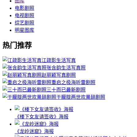
图库
电影剧照
电视剧照
综艺剧照
明星图库
热门推荐
江疏影生活写真
张含韵生活写真照
赵丽颖写真剧照
重启之极海听雷剧照
三十而已最新剧照
于朦胧两世欢景辞剧照
《楼下女友请签收》海报
《龙岭迷窟》海报