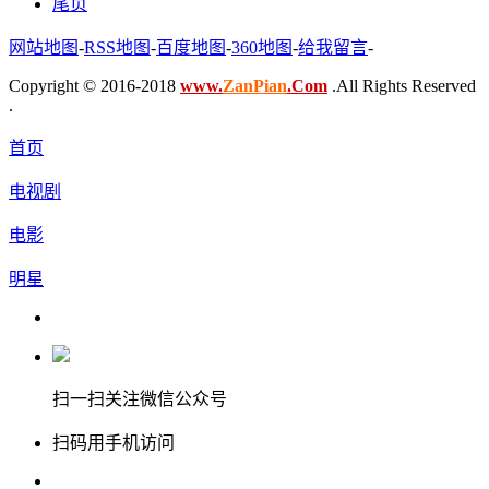
尾页
网站地图
-
RSS地图
-
百度地图
-
360地图
-
给我留言
-
Copyright © 2016-2018
www.
ZanPian
.Com
.All Rights Reserved
.
首页
电视剧
电影
明星
扫一扫关注微信公众号
扫码用手机访问