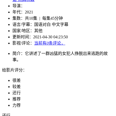
导演：
年代：
2021
集数：
共10集 | 每集45分钟
语言/字幕：
国语对白 中文字幕
国家/
地区：
其他
更新时间：
2021-04-30 04:23:50
影视/评论：
当前有
0
条评论，
简介：
它讲述了一群凶猛的女犯人挣脱出来逃跑的故
事。
给影片评分：
很差
较差
还行
推荐
力荐
还行