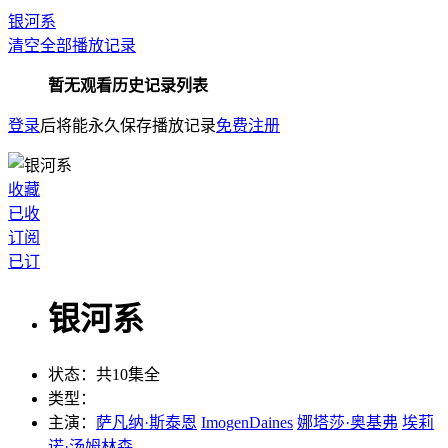
银河系
清空全部播放记录
暂无观看历史记录列表
登录
后将能永久保存播放记录
免费注册
收藏
已收
订阅
已订
银河系
状态：
共10集全
类型：
主演：
萨凡纳·斯泰恩
ImogenDaines
娜塔莎·奥基弗
埃莉
诺·汤姆林森