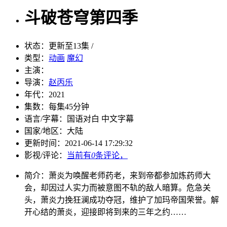
斗破苍穹第四季
状态：
更新至13集 /
类型：
动画
魔幻
主演：
导演：
赵丙乐
年代：
2021
集数：
每集45分钟
语言/字幕：
国语对白 中文字幕
国家/
地区：
大陆
更新时间：
2021-06-14 17:29:32
影视/评论：
当前有
0
条评论，
简介：
萧炎为唤醒老师药老，来到帝都参加炼药师大
会，却因过人实力而被意图不轨的敌人暗算。危急关
头，萧炎力挽狂澜成功夺冠，维护了加玛帝国荣誉。解
开心结的萧炎，迎接即将到来的三年之约……