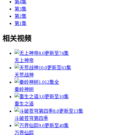
第4集
第3集
第2集
第1集
相关视频
8.0
更新至74集
无上神帝
10.0
更新至63集
天荒战神
1.0
12集全
秦岭神树
3.0
更新至10集
重生之道
8.0
更新至13集
斗破苍穹第四季
9.0
更新至40集
万界仙踪