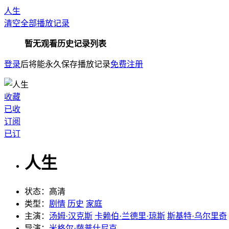
人生
清空全部播放记录
暂无观看历史记录列表
登录
后将能永久保存播放记录
免费注册
收藏
已收
订阅
已订
人生
状态：
高清
类型：
剧情
历史
家庭
主演：
汤姆·汉克斯
卡赖伯·兰德里·琼斯
斯基特·乌尔里奇
导演：
米格尔·萨普什尼克