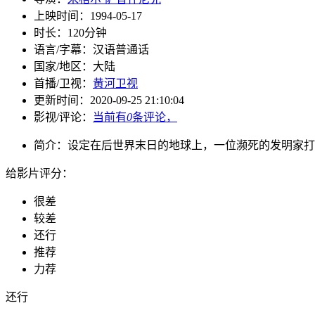
上映时间：
1994-05-17
时长：
120分钟
语言/字幕：
汉语普通话
国家/
地区：
大陆
首播/卫视：
黄河卫视
更新时间：
2020-09-25 21:10:04
影视/评论：
当前有
0
条评论，
简介：
设定在后世界末日的地球上，一位濒死的发明家打
给影片评分：
很差
较差
还行
推荐
力荐
还行