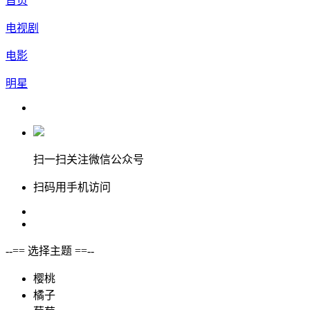
首页
电视剧
电影
明星
扫一扫关注微信公众号
扫码用手机访问
--== 选择主题 ==--
樱桃
橘子