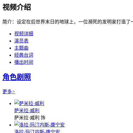
视频介绍
简介：
设定在后世界末日的地球上，一位濒死的发明家打造了
视频详细
演员表
主题曲
经典台词
播出时间
角色剧照
更多
>
萨米拉·威利
萨米拉·威利 饰
洛拉·玛汀内斯-康宁安