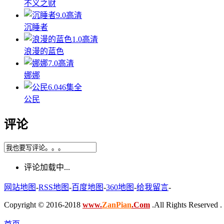
不义之财
9.0
高清
沉睡者
1.0
高清
浪漫的蓝色
7.0
高清
娜娜
6.0
46集全
公民
评论
评论加载中...
网站地图
-
RSS地图
-
百度地图
-
360地图
-
给我留言
-
Copyright © 2016-2018
www.
ZanPian
.Com
.All Rights Reserved .