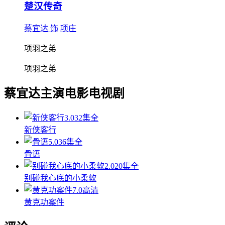
楚汉传奇
蔡宜达 饰
项庄
项羽之弟
项羽之弟
蔡宜达主演电影电视剧
3.0
32集全
新侠客行
5.0
36集全
骨语
2.0
20集全
别碰我心底的小柔软
7.0
高清
黄克功案件