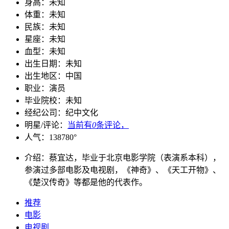
身高：
未知
体重：
未知
民族：
未知
星座：
未知
血型：
未知
出生日期：
未知
出生地区：
中国
职业：
演员
毕业院校：
未知
经纪公司：
纪中文化
明星/评论：
当前有
0
条评论，
人气：
138780
°
介绍：
蔡宜达，毕业于北京电影学院（表演系本科），
参演过多部电影及电视剧，《神奇》、《天工开物》、
《楚汉传奇》等都是他的代表作。
推荐
电影
电视剧