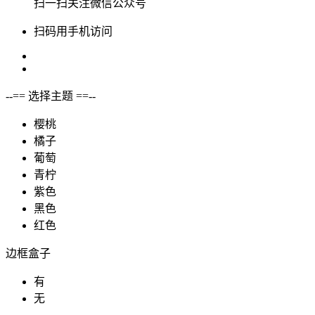
扫一扫关注微信公众号
扫码用手机访问
--== 选择主题 ==--
樱桃
橘子
葡萄
青柠
紫色
黑色
红色
边框盒子
有
无