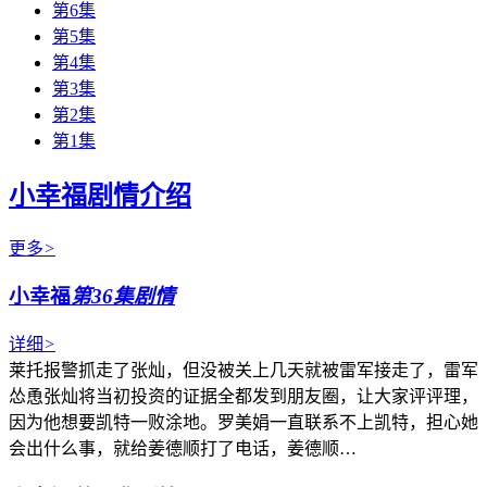
第6集
第5集
第4集
第3集
第2集
第1集
小幸福剧情介绍
更多
>
小幸福
第36集剧情
详细
>
莱托报警抓走了张灿，但没被关上几天就被雷军接走了，雷军
怂恿张灿将当初投资的证据全都发到朋友圈，让大家评评理，
因为他想要凯特一败涂地。罗美娟一直联系不上凯特，担心她
会出什么事，就给姜德顺打了电话，姜德顺…