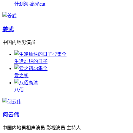
什刹海·高光cut
姜武
中国内地男演员
47集全
生逢灿烂的日子
43集全
爱之初
高清
八佰
何云伟
中国内地男相声演员 影视演员 主持人