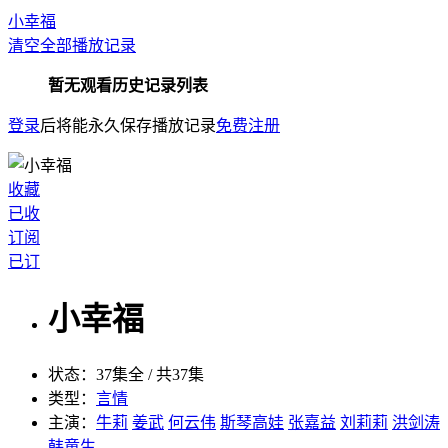
小幸福
清空全部播放记录
暂无观看历史记录列表
登录
后将能永久保存播放记录
免费注册
收藏
已收
订阅
已订
小幸福
状态：
37集全 / 共37集
类型：
言情
主演：
牛莉
姜武
何云伟
斯琴高娃
张嘉益
刘莉莉
洪剑涛
韩童生