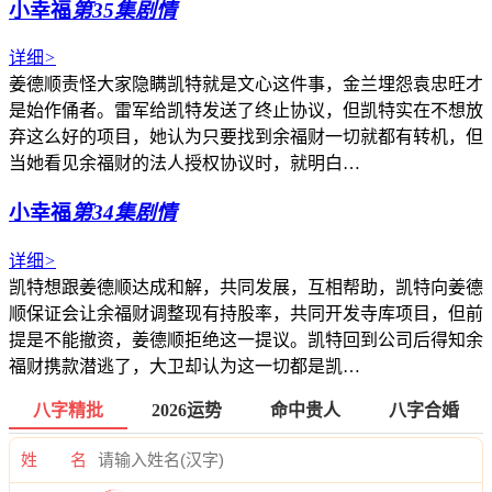
小幸福
第35集剧情
详细
>
姜德顺责怪大家隐瞒凯特就是文心这件事，金兰埋怨袁忠旺才
是始作俑者。雷军给凯特发送了终止协议，但凯特实在不想放
弃这么好的项目，她认为只要找到余福财一切就都有转机，但
当她看见余福财的法人授权协议时，就明白…
小幸福
第34集剧情
详细
>
凯特想跟姜德顺达成和解，共同发展，互相帮助，凯特向姜德
顺保证会让余福财调整现有持股率，共同开发寺库项目，但前
提是不能撤资，姜德顺拒绝这一提议。凯特回到公司后得知余
福财携款潜逃了，大卫却认为这一切都是凯…
八字精批
2026运势
命中贵人
八字合婚
姓 名