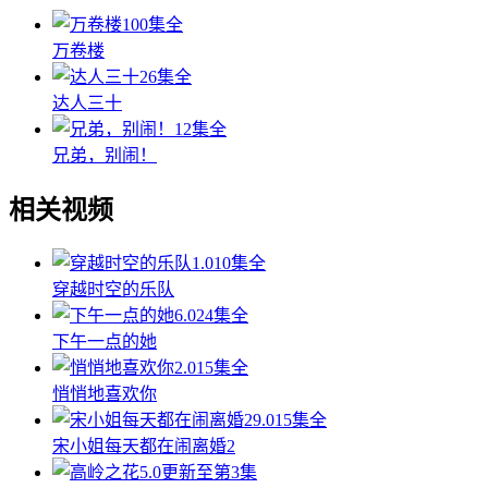
100集全
万卷楼
26集全
达人三十
12集全
兄弟，别闹！
相关视频
1.0
10集全
穿越时空的乐队
6.0
24集全
下午一点的她
2.0
15集全
悄悄地喜欢你
9.0
15集全
宋小姐每天都在闹离婚2
5.0
更新至第3集