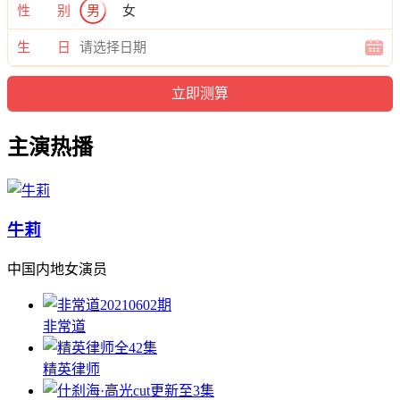
性 别
男
女
生 日
主演热播
牛莉
中国内地女演员
20210602期
非常道
全42集
精英律师
更新至3集