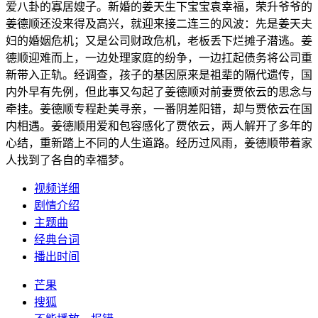
爱八卦的寡居嫂子。新婚的姜天生下宝宝袁幸福，荣升爷爷的
姜德顺还没来得及高兴，就迎来接二连三的风波：先是姜天夫
妇的婚姻危机；又是公司财政危机，老板丢下烂摊子潜逃。姜
德顺迎难而上，一边处理家庭的纷争，一边扛起债务将公司重
新带入正轨。经调查，孩子的基因原来是祖辈的隔代遗传，国
内外早有先例，但此事又勾起了姜德顺对前妻贾依云的思念与
牵挂。姜德顺专程赴美寻亲，一番阴差阳错，却与贾依云在国
内相遇。姜德顺用爱和包容感化了贾依云，两人解开了多年的
心结，重新踏上不同的人生道路。经历过风雨，姜德顺带着家
人找到了各自的幸福梦。
视频详细
剧情介绍
主题曲
经典台词
播出时间
芒果
搜狐