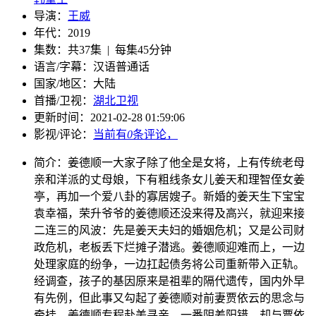
导演：
王威
年代：
2019
集数：
共37集 | 每集45分钟
语言/字幕：
汉语普通话
国家/
地区：
大陆
首播/卫视：
湖北卫视
更新时间：
2021-02-28 01:59:06
影视/评论：
当前有
0
条评论，
简介：
姜德顺一大家子除了他全是女将，上有传统老母
亲和洋派的丈母娘，下有粗线条女儿姜天和理智侄女姜
亭，再加一个爱八卦的寡居嫂子。新婚的姜天生下宝宝
袁幸福，荣升爷爷的姜德顺还没来得及高兴，就迎来接
二连三的风波：先是姜天夫妇的婚姻危机；又是公司财
政危机，老板丢下烂摊子潜逃。姜德顺迎难而上，一边
处理家庭的纷争，一边扛起债务将公司重新带入正轨。
经调查，孩子的基因原来是祖辈的隔代遗传，国内外早
有先例，但此事又勾起了姜德顺对前妻贾依云的思念与
牵挂。姜德顺专程赴美寻亲，一番阴差阳错，却与贾依