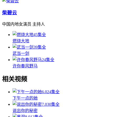
柴碧云
中国内地女演员 主持人
45集全
燃烧大地
39集全
武当一剑
24集全
许你春风野马
相关视频
6.0
24集全
下午一点的她
7.0
30集全
说出你的秘密
8.0
12集全