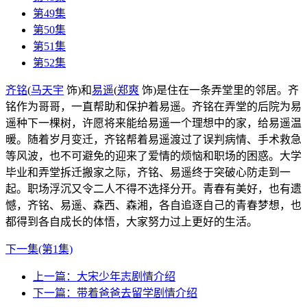
第49集
第50集
第51集
第52集
齐铭
(
马天宇
饰)
和
易遥
(
郑爽
饰)
是住在一条弄堂里的邻居。齐
铭作为哥哥，一直帮助和保护着易遥。齐铭在弄堂的后院为易
遥种下一棵树，许愿将来能给易遥一个理想中的家，给易遥温
暖。随着岁月变迁，齐铭帮着易遥渡过了误判病情、手术救急
等风波，也不可避免的迎来了爱情的烦恼和职场的困惑。大学
毕业和弄堂拆迁搬家之际，齐铭、易遥终于突破心防走到一
起。职场浮沉又令二人不得不选择分开。青春有美好，也有遗
憾，齐铭、易遥、森西、森湘，各自追逐自己的青春梦想，也
都得到各自成长的体悟，大家努力过上更好的生活。
下一集(第1集)
上一篇：
大宋少年志剧情介绍
下一篇：
带着爸爸去留学剧情介绍